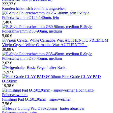
222,37 €
Kunden haben sich ebenfalls angesehen
R-Style
Polierschwamm Ø125-140mm, fein
7,40 €
R-Style
Polierschwamm Ø80-90mm, medium
5,00 €
Virgin Crystal White Carnauba Wax AUTHENTIC...
30,88 €
R-Style
Polierschwamm Ø35-45mm, medium
2,62 €
Felgenhalter Basic
15,97 €
Fine Grade CLAY PAD
Ø150mm
19,38 €
Finishing Pad Ø150x30mm - superweicher...
7,56 €