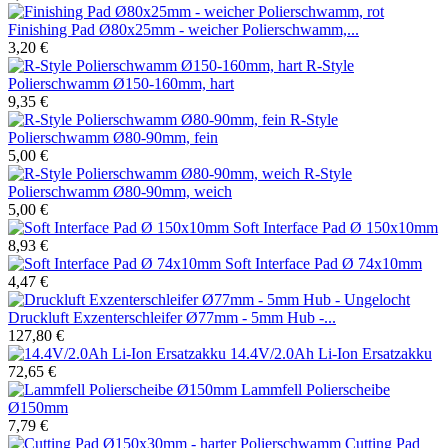
Finishing Pad Ø80x25mm - weicher Polierschwamm,...
3,20 €
R-Style
Polierschwamm Ø150-160mm, hart
9,35 €
R-Style
Polierschwamm Ø80-90mm, fein
5,00 €
R-Style
Polierschwamm Ø80-90mm, weich
5,00 €
Soft Interface Pad Ø 150x10mm
8,93 €
Soft Interface Pad Ø 74x10mm
4,47 €
Druckluft Exzenterschleifer Ø77mm - 5mm Hub -...
127,80 €
14.4V/2.0Ah Li-Ion Ersatzakku
72,65 €
Lammfell Polierscheibe
Ø150mm
7,79 €
Cutting Pad