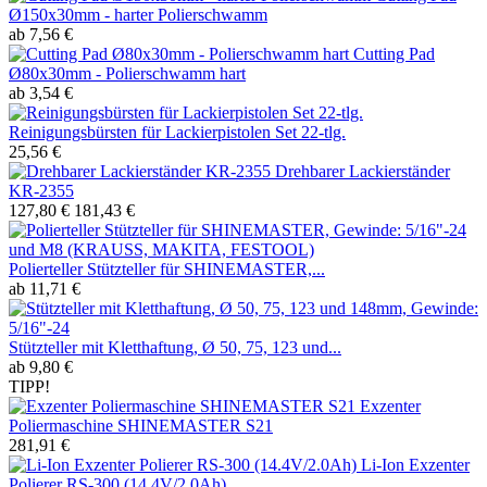
Ø150x30mm - harter Polierschwamm
ab 7,56 €
Cutting Pad
Ø80x30mm - Polierschwamm hart
ab 3,54 €
Reinigungsbürsten für Lackierpistolen Set 22-tlg.
25,56 €
Drehbarer Lackierständer
KR-2355
127,80 €
181,43 €
Polierteller Stützteller für SHINEMASTER,...
ab 11,71 €
Stützteller mit Kletthaftung, Ø 50, 75, 123 und...
ab 9,80 €
TIPP!
Exzenter
Poliermaschine SHINEMASTER S21
281,91 €
Li-Ion Exzenter
Polierer RS-300 (14.4V/2.0Ah)