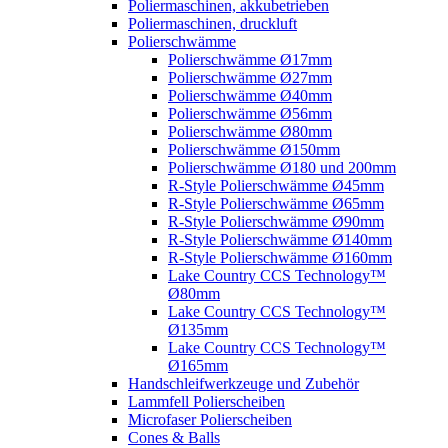
Poliermaschinen, akkubetrieben
Poliermaschinen, druckluft
Polierschwämme
Polierschwämme Ø17mm
Polierschwämme Ø27mm
Polierschwämme Ø40mm
Polierschwämme Ø56mm
Polierschwämme Ø80mm
Polierschwämme Ø150mm
Polierschwämme Ø180 und 200mm
R-Style Polierschwämme Ø45mm
R-Style Polierschwämme Ø65mm
R-Style Polierschwämme Ø90mm
R-Style Polierschwämme Ø140mm
R-Style Polierschwämme Ø160mm
Lake Country CCS Technology™
Ø80mm
Lake Country CCS Technology™
Ø135mm
Lake Country CCS Technology™
Ø165mm
Handschleifwerkzeuge und Zubehör
Lammfell Polierscheiben
Microfaser Polierscheiben
Cones & Balls