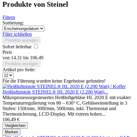
Produkte von Steinel
Filtern
Sortierung:
Filter schließen
Produkte anzeigen
Sofort lieferbar
Preis
von
14.31
bis
106.49
Produkte anzeigen
Artikel pro Seite:
Für die Filterung wurden keine Ergebnisse gefunden!
Heißluftpistole STEINEL® HL 2020 E (2.200 Watt)...
Mikroprozessorgesteuertes Heißluftgebläse HL 2020 E mit exakter
Temperaturregulierung von 80 – 630° C, Gebläseeinstellung in 3
Stufen: 150l/min, 300l/min, 500l/min, inkl. Thermostat und
Thermosicherung, LCD-Display. Mit extrem hohen...
106,49 €
Vergleichen
Merken