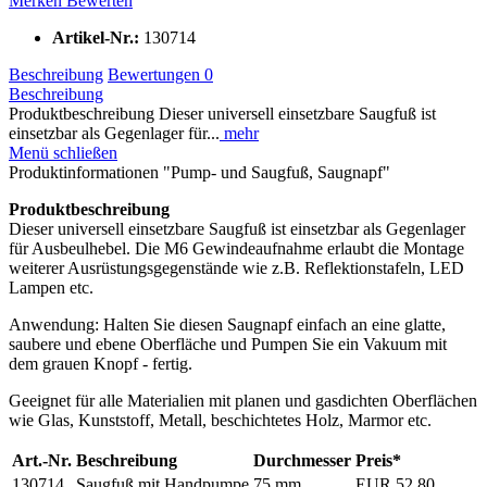
Merken
Bewerten
Artikel-Nr.:
130714
Beschreibung
Bewertungen
0
Beschreibung
Produktbeschreibung Dieser universell einsetzbare Saugfuß ist
einsetzbar als Gegenlager für...
mehr
Menü schließen
Produktinformationen "Pump- und Saugfuß, Saugnapf"
Produktbeschreibung
Dieser universell einsetzbare Saugfuß ist einsetzbar als Gegenlager
für Ausbeulhebel. Die M6 Gewindeaufnahme erlaubt die Montage
weiterer Ausrüstungsgegenstände wie z.B. Reflektionstafeln, LED
Lampen etc.
Anwendung: Halten Sie diesen Saugnapf einfach an eine glatte,
saubere und ebene Oberfläche und Pumpen Sie ein Vakuum mit
dem grauen Knopf - fertig.
Geeignet für alle Materialien mit planen und gasdichten Oberflächen
wie Glas, Kunststoff, Metall, beschichtetes Holz, Marmor etc.
Art.-Nr.
Beschreibung
Durchmesser
Preis*
130714
Saugfuß mit Handpumpe
75 mm
EUR 52,80