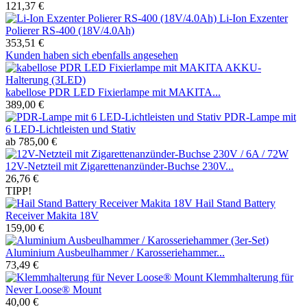
121,37 €
Li-Ion Exzenter
Polierer RS-400 (18V/4.0Ah)
353,51 €
Kunden haben sich ebenfalls angesehen
kabellose PDR LED Fixierlampe mit MAKITA...
389,00 €
PDR-Lampe mit
6 LED-Lichtleisten und Stativ
ab 785,00 €
12V-Netzteil mit Zigarettenanzünder-Buchse 230V...
26,76 €
TIPP!
Hail Stand Battery
Receiver Makita 18V
159,00 €
Aluminium Ausbeulhammer / Karosseriehammer...
73,49 €
Klemmhalterung für
Never Loose® Mount
40,00 €