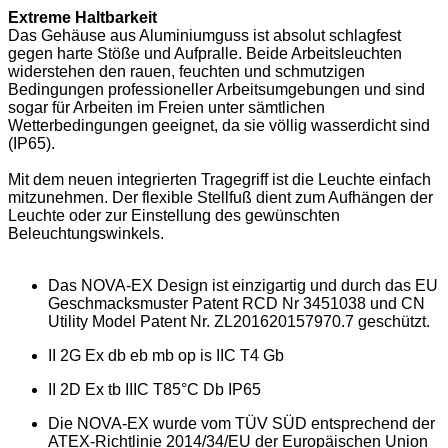
Extreme Haltbarkeit
Das Gehäuse aus Aluminiumguss ist absolut schlagfest
gegen harte Stöße und Aufpralle. Beide Arbeitsleuchten
widerstehen den rauen, feuchten und schmutzigen
Bedingungen professioneller Arbeitsumgebungen und sind
sogar für Arbeiten im Freien unter sämtlichen
Wetterbedingungen geeignet, da sie völlig wasserdicht sind
(IP65).
Mit dem neuen integrierten Tragegriff ist die Leuchte einfach
mitzunehmen. Der flexible Stellfuß dient zum Aufhängen der
Leuchte oder zur Einstellung des gewünschten
Beleuchtungswinkels.
Das NOVA-EX Design ist einzigartig und durch das EU
Geschmacksmuster Patent RCD Nr 3451038 und CN
Utility Model Patent Nr. ZL201620157970.7 geschützt.
II 2G Ex db eb mb op is IIC T4 Gb
II 2D Ex tb IIIC T85°C Db IP65
Die NOVA-EX wurde vom TÜV SÜD entsprechend der
ATEX-Richtlinie 2014/34/EU der Europäischen Union