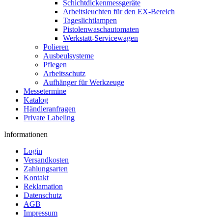
Schichtdickenmessgeräte
Arbeitsleuchten für den EX-Bereich
Tageslichtlampen
Pistolenwaschautomaten
Werkstatt-Servicewagen
Polieren
Ausbeulsysteme
Pflegen
Arbeitsschutz
Aufhänger für Werkzeuge
Messetermine
Katalog
Händleranfragen
Private Labeling
Informationen
Login
Versandkosten
Zahlungsarten
Kontakt
Reklamation
Datenschutz
AGB
Impressum