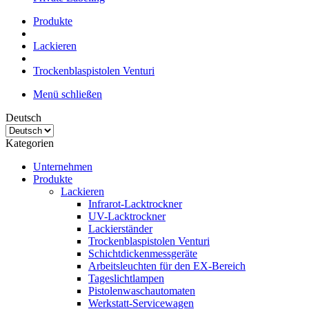
Produkte
Lackieren
Trockenblaspistolen Venturi
Menü schließen
Deutsch
Kategorien
Unternehmen
Produkte
Lackieren
Infrarot-Lacktrockner
UV-Lacktrockner
Lackierständer
Trockenblaspistolen Venturi
Schichtdickenmessgeräte
Arbeitsleuchten für den EX-Bereich
Tageslichtlampen
Pistolenwaschautomaten
Werkstatt-Servicewagen