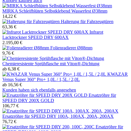
Kunden kauften auch
MIRKA Schleifblüten Selbstklebend Wasserfest Ø38mm
14,22 €
Halterung für Fahrzeugtüren
63,36 €
Infrarot
Lacktrockner SPEED DRY 600AX
2.195,00 €
Folienradierer Ø88mm
9,76 €
Chemieresistente Sprühflasche mit Viton®-Dichtung
ab 6,38 €
KWAZAR
Venus Super 360° Pro+ 1,0L / 1,5L / 2,0L
ab 16,56 €
Kunden haben sich ebenfalls angesehen
Ersatzröhre für
SPEED DRY 200X GOLD
106,77 €
Ersatzröhre für SPEED DRY 100A, 100AX, 200A, 200AX
76,72 €
Ersatzröhre für