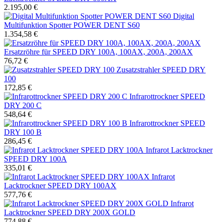
2.195,00 €
Digital
Multifunktion Spotter POWER DENT S60
1.354,58 €
Ersatzröhre für SPEED DRY 100A, 100AX, 200A, 200AX
76,72 €
Zusatzstrahler SPEED DRY
100
172,85 €
Infrarottrockner SPEED
DRY 200 C
548,64 €
Infrarottrockner SPEED
DRY 100 B
286,45 €
Infrarot Lacktrockner
SPEED DRY 100A
335,01 €
Infrarot
Lacktrockner SPEED DRY 100AX
577,76 €
Infrarot
Lacktrockner SPEED DRY 200X GOLD
774,88 €