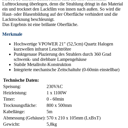
Lufttrocknung überlegen, denn die Strahlung dringt in das Material
ein und trocknet den Lackfilm von innen nach außen. So wird die
Haut- oder Blasenbildung auf der Oberfläche verhindert und die
Lacktrocknung beschleunigt.
Das Ergebnis ist eine brillante Oberfläche.
Merkmale
Hochwertige VPOWER 21" (52,5cm) Quartz Halogen
kurzwellen infrarot Leuchtröhre
Punktgenaue Plazierung des Strahlers durch 360 Grad
schwenk- und drehbare Lampengehäuse
Stabile Metallrohr-Konstruktion
Integrierte mechanische Zeitschaltuhr (0-60min einstellbar)
Technische Daten:
Speisung:
230VAC
Heizleistung:
1 x 1100W
Timer:
0 - 60min
Trocknungsfläche:
800 x 500mm
Kabellänge:
5m
Abmessung (Gehäuse):
570 x 210 x 105mm (LxBxT)
Gewicht:
5,8kg