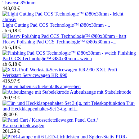
Traverse 850mm
443,00 €
Light Cutting Pad CCS Technologie™ Ø80x30mm -...
ab 6,18 €
Heavy Polishing Pad CCS Technologie™ Ø80x30mm -...
ab 6,18 €
Finishing
Pad CCS Technologie™ Ø80x30mm - weich
ab 6,18 €
XXL Profi
Werkstatt-Servicewagen KR-990
415,97 €
Kunden haben sich ebenfalls angesehen
Aubeulzange mit Stabelektrode
260,93 €
Tür-
und Heckklappenhalter-Set 3-tlg. mit...
39,00 €
Panel Cart /
Karosserieteilewagen
201,29 €
PDR-