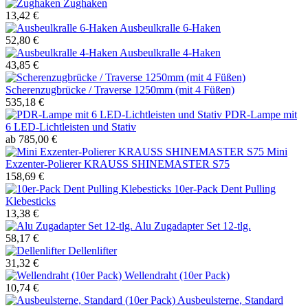
Zughaken
13,42 €
Ausbeulkralle 6-Haken
52,80 €
Ausbeulkralle 4-Haken
43,85 €
Scherenzugbrücke / Traverse 1250mm (mit 4 Füßen)
535,18 €
PDR-Lampe mit
6 LED-Lichtleisten und Stativ
ab 785,00 €
Mini
Exzenter-Polierer KRAUSS SHINEMASTER S75
158,69 €
10er-Pack Dent Pulling
Klebesticks
13,38 €
Alu Zugadapter Set 12-tlg.
58,17 €
Dellenlifter
31,32 €
Wellendraht (10er Pack)
10,74 €
Ausbeulsterne, Standard