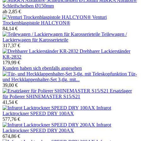
MIRKA Abralon®
Schleifscheiben Ø150mm
ab 2,85 €
Venturi
Trockenblaspistole HALCYON®
84,14 €
Teilewagen /
Lackierwagen für Karosserieteile
317,37 €
Drehbarer Lackierständer
KR-2832
179,99 €
Kunden haben sich ebenfalls angesehen
Tür-
und Heckklappenhalter-Set 3-tlg. mit...
39,00 €
Ersatzlager
für Polierer SHINEMASTER S15/S21
41,54 €
Infrarot
Lacktrockner SPEED DRY 100AX
577,76 €
Infrarot
Lacktrockner SPEED DRY 200AX
674,86 €