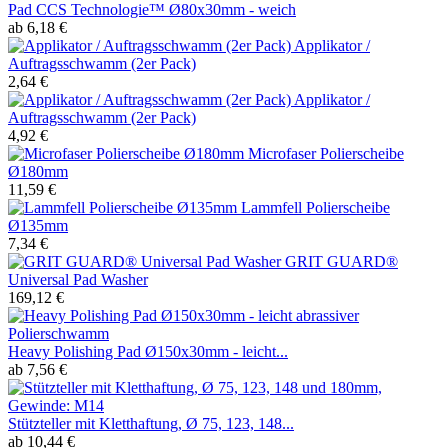
Pad CCS Technologie™ Ø80x30mm - weich
ab 6,18 €
Applikator /
Auftragsschwamm (2er Pack)
2,64 €
Applikator /
Auftragsschwamm (2er Pack)
4,92 €
Microfaser Polierscheibe
Ø180mm
11,59 €
Lammfell Polierscheibe
Ø135mm
7,34 €
GRIT GUARD®
Universal Pad Washer
169,12 €
Heavy Polishing Pad Ø150x30mm - leicht...
ab 7,56 €
Stützteller mit Kletthaftung, Ø 75, 123, 148...
ab 10,44 €