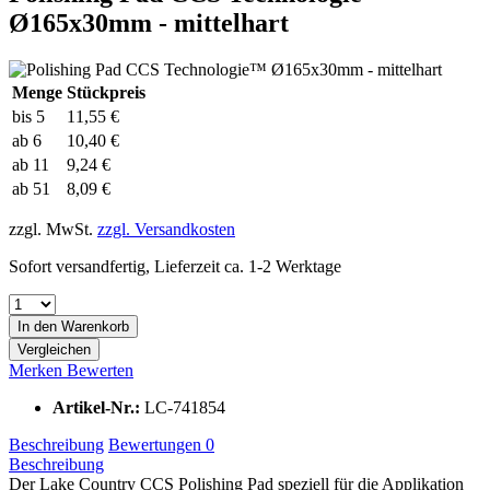
Ø165x30mm - mittelhart
Menge
Stückpreis
bis
5
11,55 €
ab
6
10,40 €
ab
11
9,24 €
ab
51
8,09 €
zzgl. MwSt.
zzgl. Versandkosten
Sofort versandfertig, Lieferzeit ca. 1-2 Werktage
In den
Warenkorb
Vergleichen
Merken
Bewerten
Artikel-Nr.:
LC-741854
Beschreibung
Bewertungen
0
Beschreibung
Der Lake Country CCS Polishing Pad speziell für die Applikation