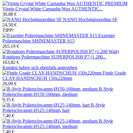
Virgin Crystal White Carnauba Wax AUTHENTIC...
30,88 €
NANO Hochglanzpolitur SF
24,50 €
TIPP!
Exzenter
Poliermaschine SHINEMASTER S15
265,19 €
Rotations Poliermaschine SUPERPOLISH P7 (1.200...
163,82 €
Kunden haben sich ebenfalls angesehen
Finde Grade
CLAY-HANDSCHUH 150x220mm
26,09 €
R-Style
Polierschwamm Ø150-160mm, medium
9,35 €
R-Style
Polierschwamm Ø125-140mm, hart
7,40 €
R-Style
Polierschwamm Ø125-140mm, medium
7,40 €