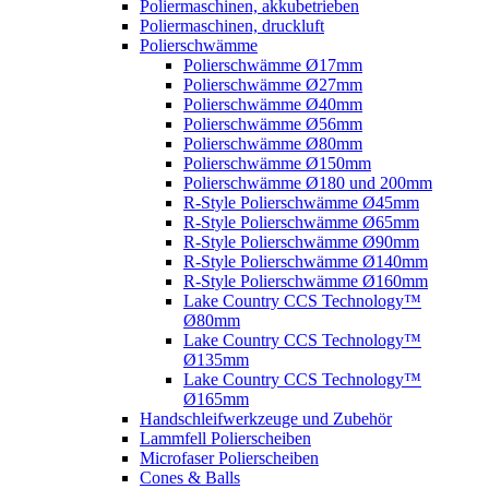
Poliermaschinen, akkubetrieben
Poliermaschinen, druckluft
Polierschwämme
Polierschwämme Ø17mm
Polierschwämme Ø27mm
Polierschwämme Ø40mm
Polierschwämme Ø56mm
Polierschwämme Ø80mm
Polierschwämme Ø150mm
Polierschwämme Ø180 und 200mm
R-Style Polierschwämme Ø45mm
R-Style Polierschwämme Ø65mm
R-Style Polierschwämme Ø90mm
R-Style Polierschwämme Ø140mm
R-Style Polierschwämme Ø160mm
Lake Country CCS Technology™
Ø80mm
Lake Country CCS Technology™
Ø135mm
Lake Country CCS Technology™
Ø165mm
Handschleifwerkzeuge und Zubehör
Lammfell Polierscheiben
Microfaser Polierscheiben
Cones & Balls