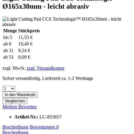
Ø165x30mm - leicht abrasiv
Menge
Stückpreis
bis
5
11,55 €
ab
6
10,40 €
ab
11
9,24 €
ab
51
8,09 €
zzgl. MwSt.
zzgl. Versandkosten
Sofort versandfertig, Lieferzeit ca. 1-2 Werktage
In den
Warenkorb
Vergleichen
Merken
Bewerten
Artikel-Nr.:
LC-853657
Beschreibung
Bewertungen
0
Beschreibung