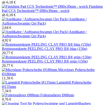
ab 6,18 €
Finishing
Pad CCS Technologie™ Ø80x30mm - weich
ab 6,18 €
Applikator /
Auftragsschwamm (2er Pack)
2,64 €
Applikator /
Auftragsschwamm (2er Pack)
4,92 €
Reinigungsknete PEELING CLAY PRO II® blau (150g)
20,77 €
Reinigungsknete PEELING CLAY PRO II® grün (150g)
20,77 €
Microfaser Polierscheibe
Ø180mm
11,59 €
Lammfell Polierscheibe
Ø135mm
7,34 €
Folienradierer Ø88mm
9,76 €