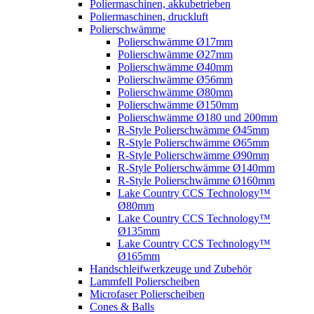
Poliermaschinen, akkubetrieben
Poliermaschinen, druckluft
Polierschwämme
Polierschwämme Ø17mm
Polierschwämme Ø27mm
Polierschwämme Ø40mm
Polierschwämme Ø56mm
Polierschwämme Ø80mm
Polierschwämme Ø150mm
Polierschwämme Ø180 und 200mm
R-Style Polierschwämme Ø45mm
R-Style Polierschwämme Ø65mm
R-Style Polierschwämme Ø90mm
R-Style Polierschwämme Ø140mm
R-Style Polierschwämme Ø160mm
Lake Country CCS Technology™
Ø80mm
Lake Country CCS Technology™
Ø135mm
Lake Country CCS Technology™
Ø165mm
Handschleifwerkzeuge und Zubehör
Lammfell Polierscheiben
Microfaser Polierscheiben
Cones & Balls