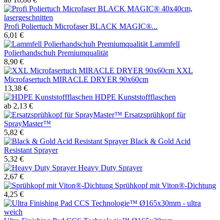
Profi Poliertuch Microfaser BLACK MAGIC®...
6,01 €
Lammfell
Polierhandschuh Premiumqualität
8,90 €
XXL
Microfasertuch MIRACLE DRYER 90x60cm
13,38 €
HDPE Kunststoffflaschen
ab 2,13 €
Ersatzsprühkopf für
SprayMaster™
5,82 €
Black & Gold Acid
Resistant Sprayer
5,32 €
Heavy Duty Sprayer
2,67 €
Sprühkopf mit Viton®-Dichtung
4,25 €