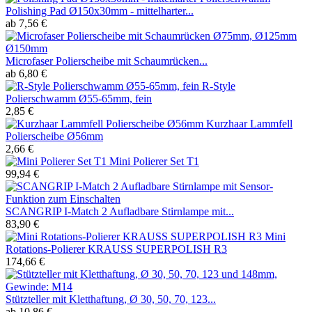
Polishing Pad Ø150x30mm - mittelharter...
ab 7,56 €
Microfaser Polierscheibe mit Schaumrücken...
ab 6,80 €
R-Style
Polierschwamm Ø55-65mm, fein
2,85 €
Kurzhaar Lammfell
Polierscheibe Ø56mm
2,66 €
Mini Polierer Set T1
99,94 €
SCANGRIP I-Match 2 Aufladbare Stirnlampe mit...
83,90 €
Mini
Rotations-Polierer KRAUSS SUPERPOLISH R3
174,66 €
Stützteller mit Kletthaftung, Ø 30, 50, 70, 123...
ab 10,86 €