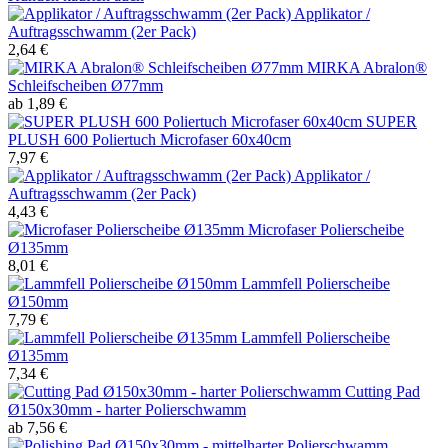
Applikator /
Auftragsschwamm (2er Pack)
2,64 €
MIRKA Abralon®
Schleifscheiben Ø77mm
ab 1,89 €
SUPER
PLUSH 600 Poliertuch Microfaser 60x40cm
7,97 €
Applikator /
Auftragsschwamm (2er Pack)
4,43 €
Microfaser Polierscheibe
Ø135mm
8,01 €
Lammfell Polierscheibe
Ø150mm
7,79 €
Lammfell Polierscheibe
Ø135mm
7,34 €
Cutting Pad
Ø150x30mm - harter Polierschwamm
ab 7,56 €